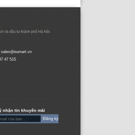
h và đầu tư thành phố Hà Nội.
:
sales@eumart.vn
87 47 515
ý nhận tin khuyến mãi