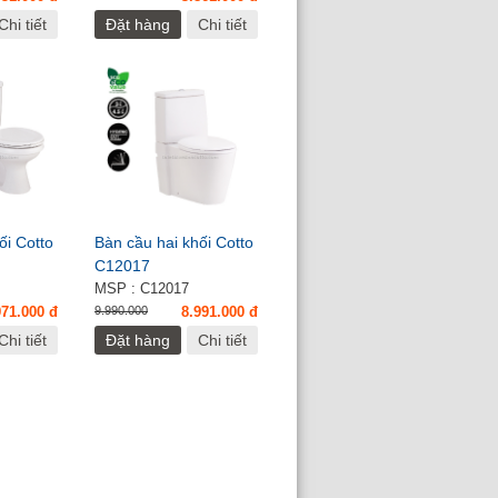
Chi tiết
Đặt hàng
Chi tiết
ối Cotto
Bàn cầu hai khối Cotto
C12017
MSP : C12017
971.000 đ
9.990.000
8.991.000 đ
Chi tiết
Đặt hàng
Chi tiết