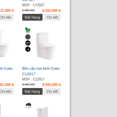
MSP : C17027
831.000 đ
6.690.000
6.021.000 đ
Chi tiết
Đặt hàng
Chi tiết
ối Cotto
Bồn cầu hai khối Cotto
C12017
MSP : C12017
361.000 đ
9.990.000
8.991.000 đ
Chi tiết
Đặt hàng
Chi tiết