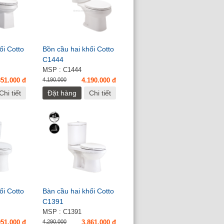
ối Cotto
Bồn cầu hai khối Cotto
C1444
MSP : C1444
851.000 đ
4.190.000
4.190.000 đ
Chi tiết
Đặt hàng
Chi tiết
ối Cotto
Bàn cầu hai khối Cotto
C1391
MSP : C1391
051.000 đ
4.290.000
3.861.000 đ