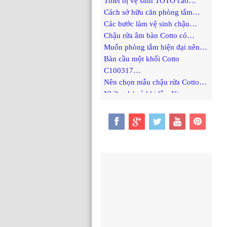
Cách sở hữu căn phòng tắm…
Các bước làm vệ sinh chậu…
Chậu rửa âm bàn Cotto có…
Muốn phòng tắm hiện đại nên…
Bàn cầu một khối Cotto
C100317…
Nên chọn mẫu chậu rửa Cotto…
Những lưu ý khi lắp đặt…
Bàn cầu một khối Cotto C1141…
Bồn cầu 1 khối cotto C10037…
Bồn cầu Cotto bồn cầu trẻ…
Bồn cầu Cotto kháng khuẩn
giúp…
Bồn cầu 1 khối cotto sự…
Bí quyết để lựa chọn chậu…
Những lý do để chọn mua…