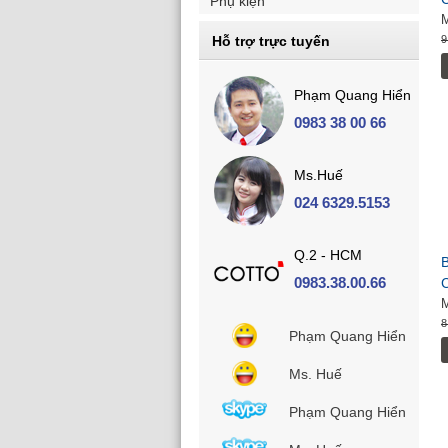
Phụ kiện
Hỗ trợ trực tuyến
9
Phạm Quang Hiển
0983 38 00 66
Ms.Huế
024 6329.5153
Q.2 - HCM
B
0983.38.00.66
8
Phạm Quang Hiển
Ms. Huế
Phạm Quang Hiển