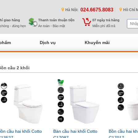
024.6675.8083
Hà Nội:
Hồ Chí M
hí giao hàng
Thanh toán thuận tiện
07 ngày trả hàng
chóng - đúng hẹn
An toàn - Bảo mật
Miễn phí đổi trả
 phẩm
Dịch vụ
Khuyến mãi
Bồn cầu 2 khối
ồn cầu hai khối Cotto
Bàn cầu hai khối Cotto
Bồn cầu hai kh
C13527
C17087
C17017