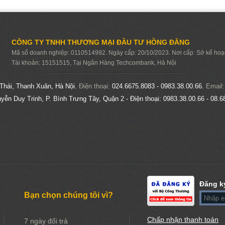
CÔNG TY TNHH THƯƠNG MẠI ĐẦU TƯ HỒNG ĐĂNG
Mã số doanh nghiệp: 0110514992. Ngày cấp: 20/10/2023. Nơi cấp: Sở kế hoạc
Tài khoản: 15151515, Tại Ngân Hàng Techcombank, Hà Nội
Thái, Thanh Xuân, Hà Nội.
Điện thoại:
024.6675.8083 - 0983.38.00.66.
Email
yễn Duy Trinh, P. Bình Trưng Tây, Quận 2 - Điện thoại:
0983.38.00.66 - 08.6
Đăng k
Bạn chọn chúng tôi vì?
Chấp nhận thanh toán
7 ngày đổi trả