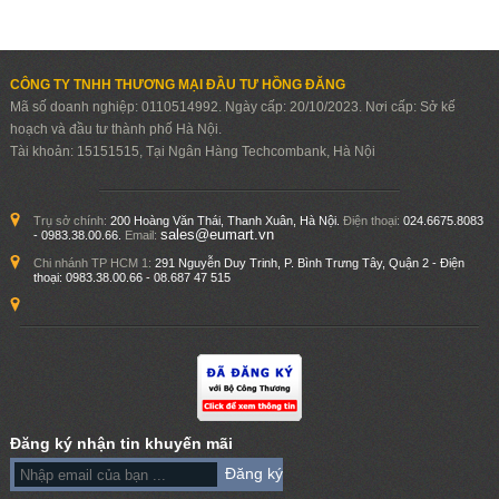
CÔNG TY TNHH THƯƠNG MẠI ĐẦU TƯ HỒNG ĐĂNG
Mã số doanh nghiệp: 0110514992. Ngày cấp: 20/10/2023. Nơi cấp: Sở kế
hoạch và đầu tư thành phố Hà Nội.
Tài khoản: 15151515, Tại Ngân Hàng Techcombank, Hà Nội
Trụ sở chính:
200 Hoàng Văn Thái, Thanh Xuân, Hà Nội.
Điện thoại:
024.6675.8083
sales@eumart.vn
- 0983.38.00.66.
Email:
Chi nhánh TP HCM 1:
291 Nguyễn Duy Trinh, P. Bình Trưng Tây, Quận 2 - Điện
thoại:
0983.38.00.66 - 08.687 47 515
Đăng ký nhận tin khuyến mãi