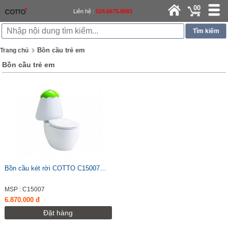
00
Liên hệ :
024.6675.8083
Bồn cầu trẻ em
Trang chủ
Bồn cầu trẻ em
Bồn cầu két rời COTTO C15007…
MSP : C15007
6.870.000 đ
Đặt hàng