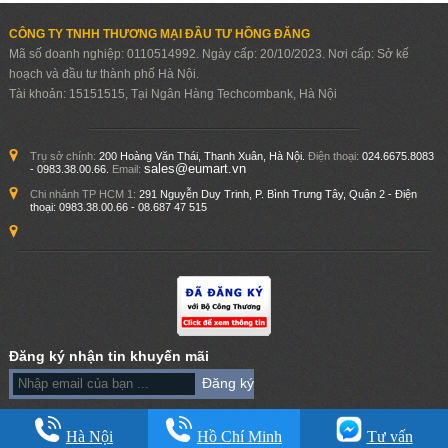
CÔNG TY TNHH THƯƠNG MẠI ĐẦU TƯ HỒNG ĐĂNG
Mã số doanh nghiệp: 0110514992. Ngày cấp: 20/10/2023. Nơi cấp: Sở kế
hoạch và đầu tư thành phố Hà Nội.
Tài khoản: 15151515, Tại Ngân Hàng Techcombank, Hà Nội
Trụ sở chính:
200 Hoàng Văn Thái, Thanh Xuân, Hà Nội.
Điện thoại:
024.6675.8083
sales@eumart.vn
- 0983.38.00.66.
Email:
Chi nhánh TP HCM 1:
291 Nguyễn Duy Trinh, P. Bình Trưng Tây, Quận 2 - Điện
thoại:
0983.38.00.66 - 08.687 47 515
Đăng ký nhận tin khuyến mãi
Hà Nội
Hồ Chí Minh
Tư vấn
Đơn vị chủ quản: Kim Tín Company